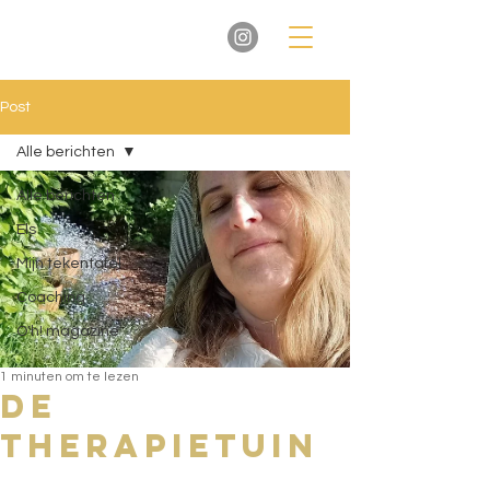
Post
Alle berichten
Alle berichten
Els
Mijn tekentafel
Coaching
O'h! magazine
1 minuten om te lezen
De
therapietuin