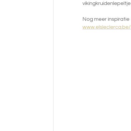
vikingkruidenlepeltje
Nog meer inspiratie 
www.elsleclercq.be