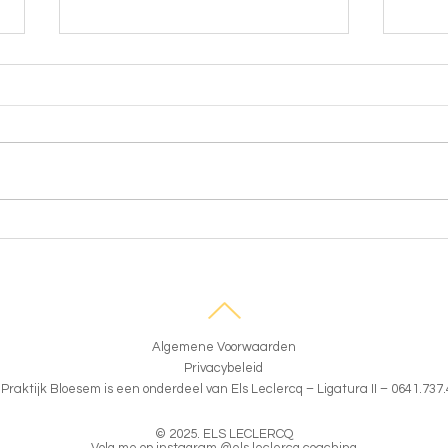
Me
Wat mag
bloeien
Algemene Voorwaarden
Privacybeleid
Praktijk Bloesem is een onderdeel van Els Leclercq – Ligatura II – 0641.737
© 2025. ELS LECLERCQ