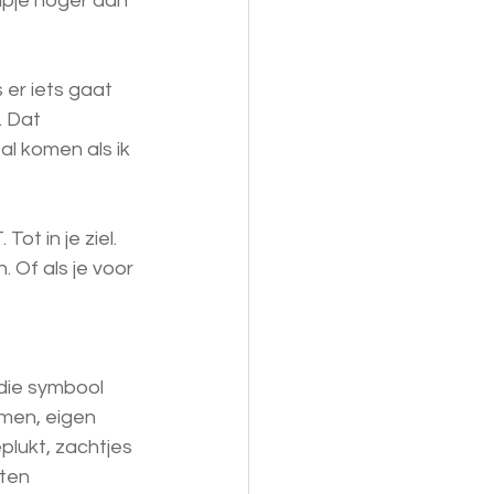
apje hoger dan 
 er iets gaat 
. Dat 
l komen als ik 
ot in je ziel.
. Of als je voor 
 die symbool 
men, eigen 
plukt, zachtjes 
ten 