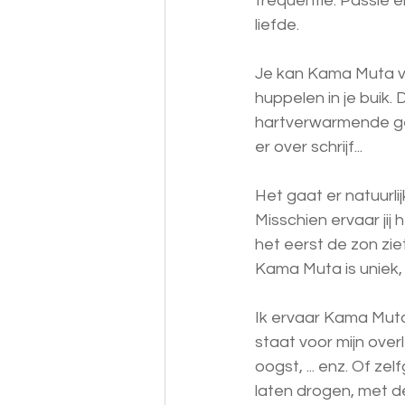
frequentie. Passie 
liefde.
Je kan Kama Muta voe
huppelen in je buik. 
hartverwarmende gevo
er over schrijf...
Het gaat er natuurlij
Misschien ervaar jij h
het eerst de zon zie
Kama Muta is uniek, 
Ik ervaar Kama Muta a
staat voor mijn ove
oogst, ... enz. Of ze
laten drogen, met d