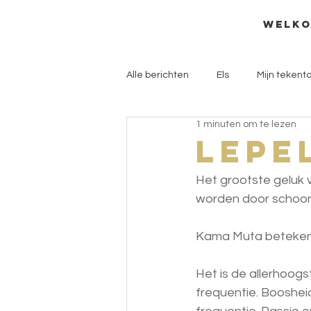
welk
Alle berichten
Els
Mijn tekenta
1 minuten om te lezen
Lepe
Het grootste geluk v
worden door schoon
Kama Muta betekent 
Het is de allerhoogs
frequentie. Boosheid