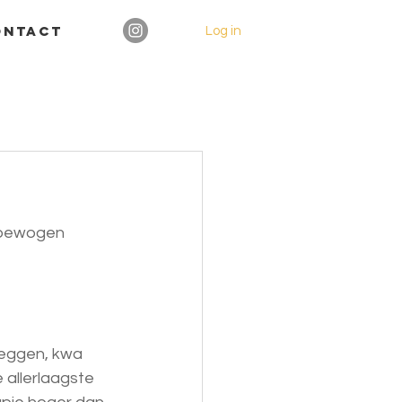
ontact
Log in
n bewogen 
zeggen, kwa 
 allerlaagste 