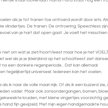
en liefde staan bovenaan. Kama Muta staat nóg een tr
len als je tot tranen toe ontroerd wordt door iets. Als
Die vlindertjes. De tranen. De ontroering. Speechless zijn
el van je hart dat open gaat. Je voelt het misschien a
k niet om wát je ziet/hoort/leest maar hoe je het VOELT. T
et wel als je je (klein)kind op het schoolfeest ziet dansen
t na een donkere regenperiode... Dat kan allemaal. 
en tegelijkertijd universeel. Iedereen kan het voelen.
ls ik naar de volle maan kijk. Of als ik een buizerd zie,
rleden vader. Maar ook zonsondergangen, bomen, bloe
lfgekweekte kruiden, met kleine vingertjes voorzichtig ge
e hand fijn gevijzeld. Met mijn eigen handgemaakte hou