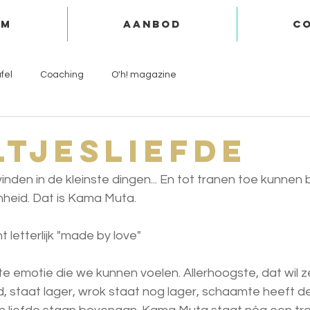
om
aanbod
c
fel
Coaching
O'h! magazine
ltjesliefde
inden in de kleinste dingen... En tot tranen toe kunne
heid. Dat is Kama Muta.
letterlijk "made by love"
te emotie die we kunnen voelen. Allerhoogste, dat wil 
, staat lager, wrok staat nog lager, schaamte heeft de