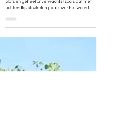
behoefte
Vanmorgen, het was nog vroeg, struikelde ik
plots en geheel onverwachts (zoals dat met
ochtendlijk struikelen gaat) over het woord...