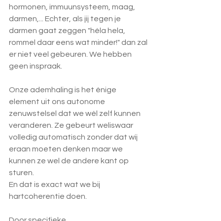
hormonen, immuunsysteem, maag, 
darmen,... Echter, als jij tegen je 
darmen gaat zeggen "héla hela, 
rommel daar eens wat minder!" dan zal 
er niet veel gebeuren. We hebben 
geen inspraak.
Onze ademhaling is het énige 
element uit ons autonome 
zenuwstelsel dat we wél zelf kunnen 
veranderen. Ze gebeurt weliswaar 
volledig automatisch zonder dat wij 
eraan moeten denken maar we 
kunnen ze wel de andere kant op 
sturen.
En dat is exact wat we bij 
hartcoherentie doen.
Door specifieke 