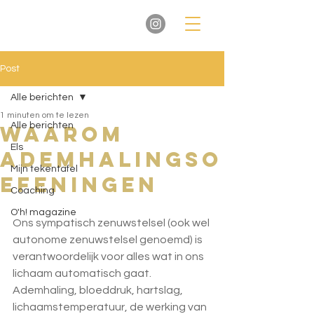
Post
Alle berichten
1 minuten om te lezen
Alle berichten
Waarom
Els
ademhalingso
Mijn tekentafel
efeningen
Coaching
O'h! magazine
Ons sympatisch zenuwstelsel (ook wel 
autonome zenuwstelsel genoemd) is 
verantwoordelijk voor alles wat in ons 
lichaam automatisch gaat. 
Ademhaling, bloeddruk, hartslag, 
lichaamstemperatuur, de werking van 