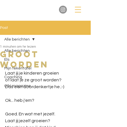
Post
Alle berichten
1 minuten om te lezen
Alle berichten
Groot
Els
worden
Mijn tekentafel
Laat jij je kinderen groeien
Coaching
of laat je ze groot worden?
O'h! magazine
Das een doordenkertje he ;-)
Ok... heb j'em?
Goed. En wat met jezelf.
Laat jij jezelf groeien?