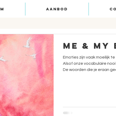
om
aanbod
c
Me & my 
Emoties zijn vaak moeilijk t
Alsof onze vocabulaire noo
De woorden die je eraan gee
lading te dekken. Sommige
beter in een andere taal. Mo
hele wereld kunnen spreke
emoties perfect in woorden
ben ik zeker van. En weet je, er bestaat zo’n taal. De
universele taal van emoties 
nu in Be