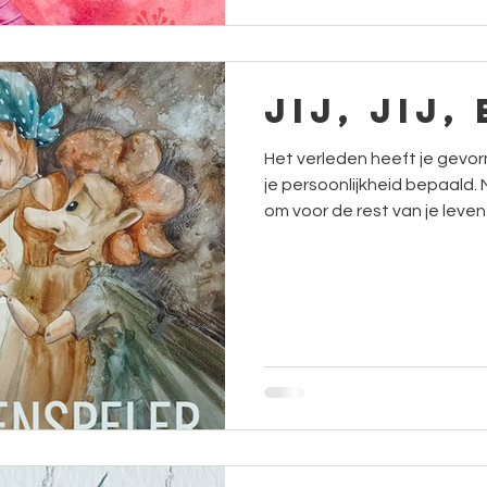
JIJ, JIJ,
Het verleden heeft je gevor
je persoonlijkheid bepaald. 
om voor de rest van je leven
Laat deze maar eens binnen sijpelen... 
eens over nagedacht? Neem e
leest. Misschien hoor je jezelf wel eens zeggen "Ja maar
zo ben ik nu eenmaal he" waa
dit een voldongen feit is wa
verandering in mogelijk