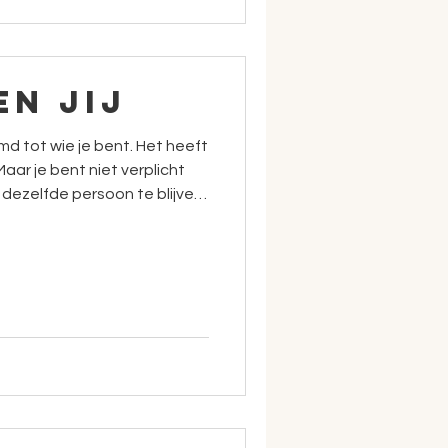
 en JIJ
md tot wie je bent. Het heeft
Maar je bent niet verplicht
 dezelfde persoon te blijve
Heb je daar wel
ven je tijd voor je verder
rbij je eigenlijk bedoelt dat
ar geen discussie, laat staan