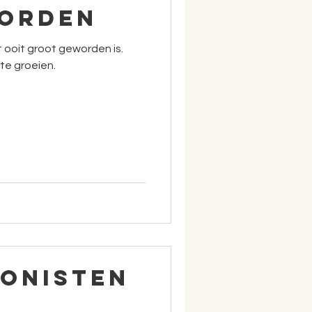
orden
at ooit groot geworden is.
te groeien.
ionisten