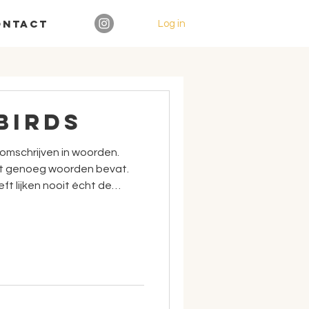
ontact
Log in
birds
e omschrijven in woorden.
it genoeg woorden bevat.
ft lijken nooit écht de
 dingen bekken dan weer
esten we alle talen uit de
n, dan zouden we onze
 kunnen beschrijven. Daar
die iedereen begrijpt. Of je