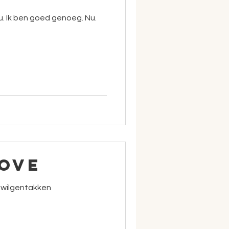
u. Ik ben goed genoeg. Nu.
ove
 wilgentakken