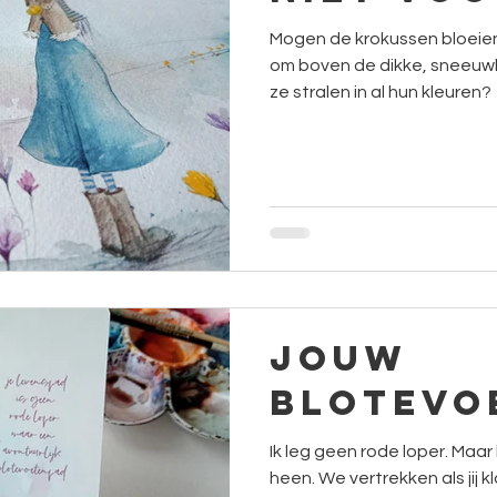
Mogen de krokussen bloeien 
om boven de dikke, sneeuw
ze stralen in al hun kleuren?
Jouw
blotevo
Ik leg geen rode loper. Maar help je over elke uitdaging
heen. We vertrekken als jij klaar bent voor de eerste