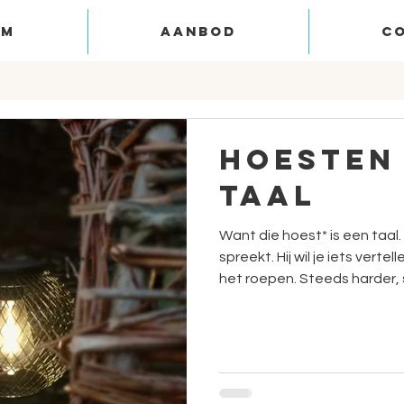
om
aanbod
c
Hoesten 
taal
Want die hoest* is een taal.
spreekt. Hij wil je iets vertellen
het roepen. Steeds harder, st