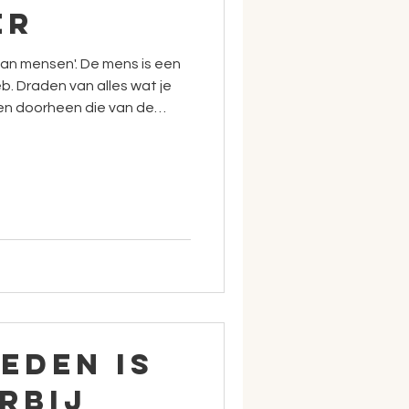
er
 van mensen'. De mens is een
b. Draden van alles wat je
n doorheen die van de
tuigingen. Wie zijn ze, wat
.
eden is
rbij