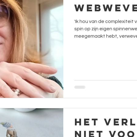
WebWev
'Ik hou van de complexiteit
spin op zijn eigen spinnenwe
meegemaakt hebt, verweve
buitenwereld. Patronen, over
doen ze, wat brengen ze jou
Het verl
niet voo