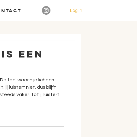
ontact
Log in
is een
 De taal waarin je lichaam
, jij luistert niet, dus blijft
eeds vaker. Tot jij luistert.