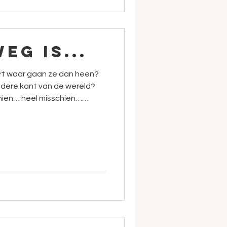
eg is...
urt waar gaan ze dan heen?
dere kant van de wereld?
hien… heel misschien…
l dichtbij?