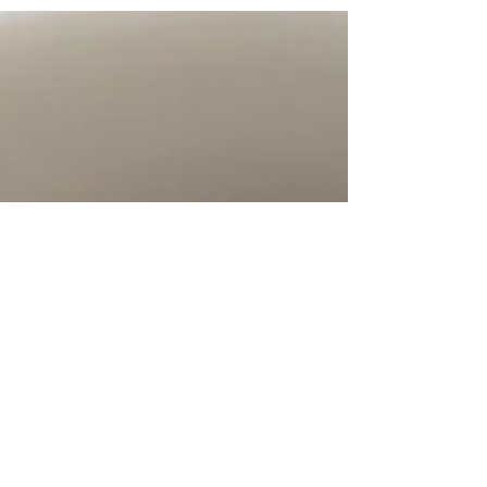
Allerhoogste, dat wil zeggen, kwa frequentie.
Boosheid, staat lager, wrok staat nog lager,
schaamte heeft de allerlaagste frequentie.
Passie en liefde staan bovenaan. Kama Muta
staat nóg een trapje hoger dan liefde. Je kan
Kama Muta voelen als je tot tranen