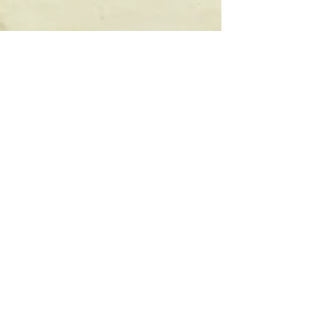
nagedacht? Neem even je tijd voor je verder
leest. Misschien hoor je jezelf wel eens zeggen
"Ja maar zo ben ik nu eenmaal he" waarbij je
eigenlijk bedoelt dat dit een voldongen feit is
waar geen discussie, laat staan verandering in
mogelijk