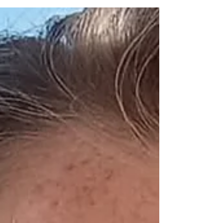
weten we niet eens meer wie we echt zijn. Wat
onze unieke kerntalenten en kernwaarden zijn.
We draaien vast in de patronen waarvan we
zelfs niet meer beseffen dat ze er zijn.En zeulen
elke dag onze emotionele rugzak met ons mee...