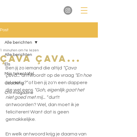
Post
Alle berichten
1 minuten om te lezen
Alle berichten
Çava Çava...
Els
Ben jij zo iemand die altijd 
"Çava 
Mijn tekentafel
çava..." 
antwoordt op de vraag 
"En hoe 
ist met u?"
 of ben jij zo'n een dappere 
Coaching
die wel eens 
"Goh, eigenlijk gaat het 
O'h! magazine
niet goed met mij... "
 durft 
antwoorden? Wel, dan moet ik je 
feliciteren! Want dat is geen 
gemakkelijke.
En welk antwoord krijg je daarna van 