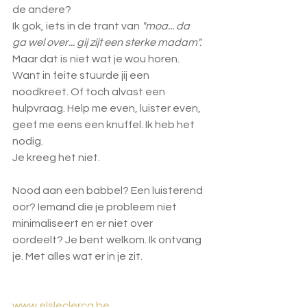
de andere? 
Ik gok, iets in de trant van 
"moa... da 
ga wel over... gij zijt een sterke madam".
Maar dat is niet wat je wou horen.
Want in feite stuurde jij een 
noodkreet. Of toch alvast een 
hulpvraag. Help me even, luister even, 
geef me eens een knuffel. Ik heb het 
nodig. 
Je kreeg het niet.
Nood aan een babbel? Een luisterend 
oor? Iemand die je probleem niet 
minimaliseert en er niet over 
oordeelt? Je bent welkom. Ik ontvang 
je. Met alles wat er in je zit. 
www.elsleclercq.be